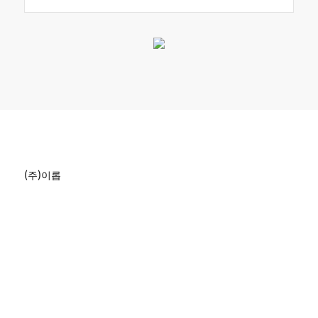
(주)이롭
본사 : 대구광역시 동구 동내로 66-21(동내동)
북구지사 : 대구광역시 북구 칠곡중앙대로 136길 90, 의생명
과학관 1호관 303호(학정동) ｜ 서울지사 : 서울특별시 충민
로 66 가든파이브라이프 7층 T-7160호(문정동)