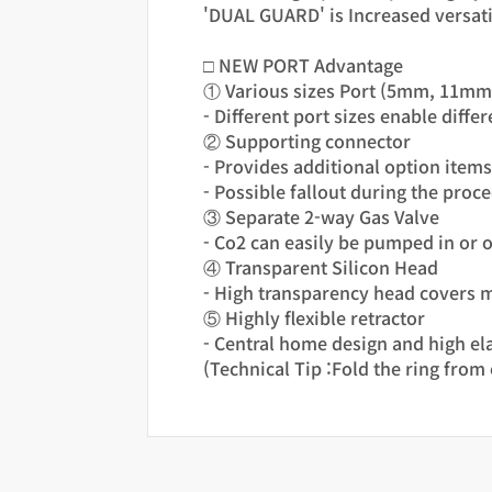
'DUAL GUARD' is Increased versatili
□ NEW PORT Advantage
① Various sizes Port (5mm, 11m
- Different port sizes enable diffe
② Supporting connector
- Provides additional option item
- Possible fallout during the pro
③ Separate 2-way Gas Valve
- Co2 can easily be pumped in or 
④ Transparent Silicon Head
- High transparency head covers m
⑤ Highly flexible retractor
- Central home design and high el
(Technical Tip :Fold the ring from 