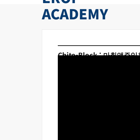
ACADEMY
Chito-Block : 마취액