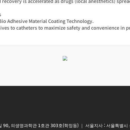
d recovery is accelerated as drugs (local anesthetics) spre
s
Bio Adhesive Material Coating Technology.
sives to catheters to maximize safety and convenience in 
 90, 의생명과학관 1호관 303호(학정동) ｜ 서울지사 : 서울특별시